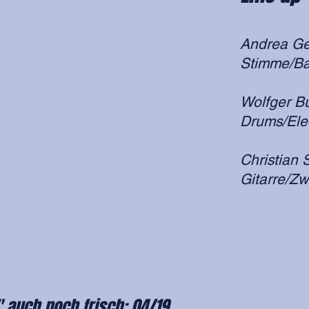
Andrea Gel
Stimme/B
Wolfger B
Drums/Elec
Christian S
Gitarre/Zw
"
auch noch frisch: 04/19