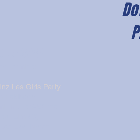
Do
P
e >>> 2020
en Termine:
inz Les Girls Party
m Feldbach
 mit Mutter&Söhne
fest Ulm (D)
use Laakirchen