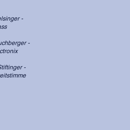
singer -
ass
uchberger -
tronix
tiftinger -
eitstimme