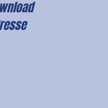
wnload
resse