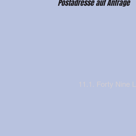
Postadresse auf Anfrage
PAUL! Liv
die nächst
11.1. Forty Nine L
24.1. Gla
9.5. Röda Steyr
9.7. Donau
14.11. Rockho