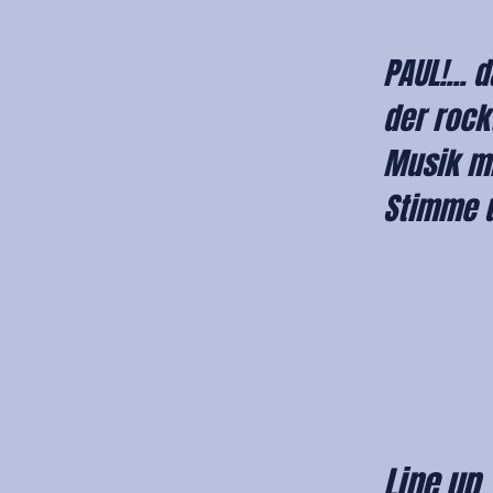
PAUL!... 
der rock
Musik mi
Stimme 
Line up