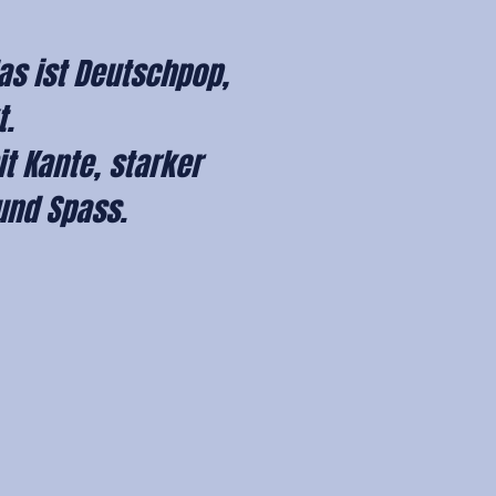
das ist Deutschpop,
t.
t Kante, starker
und Spass.